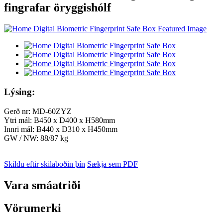
fingrafar öryggishólf
Lýsing:
Gerð nr: MD-60ZYZ
Ytri mál: B450 x D400 x H580mm
Innri mál: B440 x D310 x H450mm
GW / NW: 88/87 kg
Skildu eftir skilaboðin þín
Sækja sem PDF
Vara smáatriði
Vörumerki