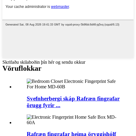
Skrifaðu skilaboðin þín hér og sendu okkur
Vöruflokkar
Svefnherbergi skáp Rafræn fingrafar
örugg fyrir ...
Rafræn fingrafar heima öryggishólf