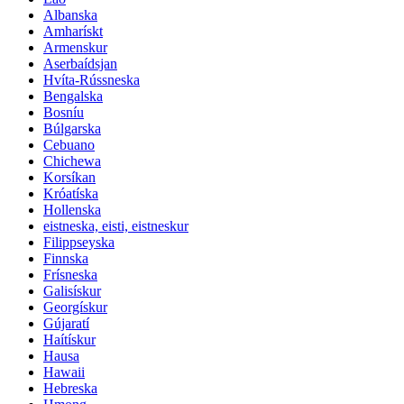
Albanska
Amharískt
Armenskur
Aserbaídsjan
Hvíta-Rússneska
Bengalska
Bosníu
Búlgarska
Cebuano
Chichewa
Korsíkan
Króatíska
Hollenska
eistneska, eisti, eistneskur
Filippseyska
Finnska
Frísneska
Galisískur
Georgískur
Gújaratí
Haítískur
Hausa
Hawaii
Hebreska