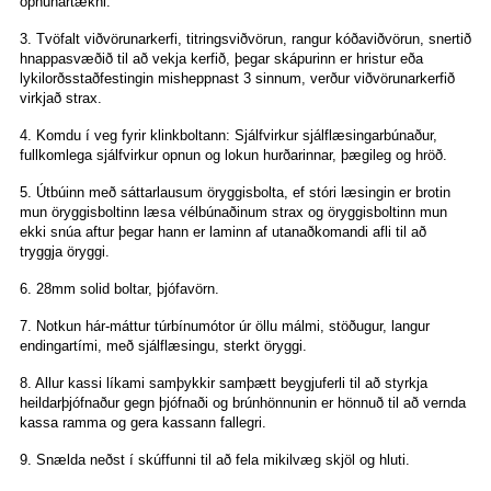
opnunartækni.
3. Tvöfalt viðvörunarkerfi, titringsviðvörun, rangur kóðaviðvörun, snertið
hnappasvæðið til að vekja kerfið, þegar skápurinn er hristur eða
lykilorðsstaðfestingin misheppnast 3 sinnum, verður viðvörunarkerfið
virkjað strax.
4. Komdu í veg fyrir klinkboltann: Sjálfvirkur sjálflæsingarbúnaður,
fullkomlega sjálfvirkur opnun og lokun hurðarinnar, þægileg og hröð.
5. Útbúinn með sáttarlausum öryggisbolta, ef stóri læsingin er brotin
mun öryggisboltinn læsa vélbúnaðinum strax og öryggisboltinn mun
ekki snúa aftur þegar hann er laminn af utanaðkomandi afli til að
tryggja öryggi.
6. 28mm solid boltar, þjófavörn.
7. Notkun hár-máttur túrbínumótor úr öllu málmi, stöðugur, langur
endingartími, með sjálflæsingu, sterkt öryggi.
8. Allur kassi líkami samþykkir samþætt beygjuferli til að styrkja
heildarþjófnaður gegn þjófnaði og brúnhönnunin er hönnuð til að vernda
kassa ramma og gera kassann fallegri.
9. Snælda neðst í skúffunni til að fela mikilvæg skjöl og hluti.