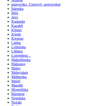
Hmong
ungverska, Ungverji, ungverskur
Íslenska
Ígbó
Java
Kannada
Kazakh
Khmer
Kúrda
Kirgisar
Latína
Lettneska
Litháen
Luxembou ..
Makedónska
Malagasy
Malay
Malayalam
Maltneska
Maórí
Marathi
Mongólska
Burmese
Nepalska
Norskt