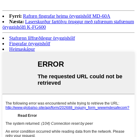
Fyrri:
Rafræn fingrafar heima öryggishólf MD-60A
Næsta:
Laserskurður fartölvu öruggur með rafrænum stafrænum
öryggishólfi K-FG600
Stafrænn líffræðilegur öryggishólf
Fingrafar öryggishólf
Heimaskápur