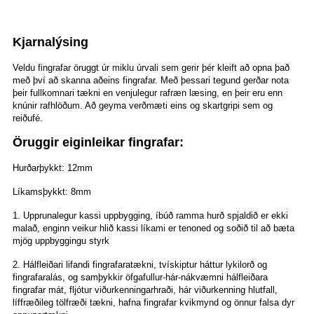
Kjarnalýsing
Veldu fingrafar öruggt úr miklu úrvali sem gerir þér kleift að opna það
með því að skanna aðeins fingrafar. Með þessari tegund gerðar nota
þeir fullkomnari tækni en venjulegur rafræn læsing, en þeir eru enn
knúnir rafhlöðum. Að geyma verðmæti eins og skartgripi sem og
reiðufé.
Öruggir eiginleikar fingrafar:
Hurðarþykkt: 12mm
Líkamsþykkt: 8mm
1. Upprunalegur kassi uppbygging, íbúð ramma hurð spjaldið er ekki
malað, enginn veikur hlið kassi líkami er tenoned og soðið til að bæta
mjög uppbyggingu styrk
2. Hálfleiðari lifandi fingrafaratækni, tvískiptur háttur lykilorð og
fingrafaralás, og samþykkir öfgafullur-hár-nákvæmni hálfleiðara
fingrafar mát, fljótur viðurkenningarhraði, hár viðurkenning hlutfall,
líffræðileg tölfræði tækni, hafna fingrafar kvikmynd og önnur falsa dyr