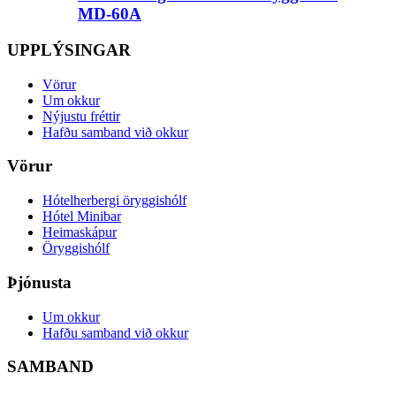
MD-60A
UPPLÝSINGAR
Vörur
Um okkur
Nýjustu fréttir
Hafðu samband við okkur
Vörur
Hótelherbergi öryggishólf
Hótel Minibar
Heimaskápur
Öryggishólf
Þjónusta
Um okkur
Hafðu samband við okkur
SAMBAND