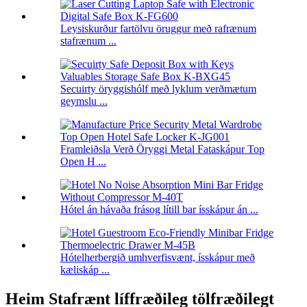
Leysiskurður fartölvu öruggur með rafrænum
stafrænum ...
Secuirty öryggishólf með lyklum verðmætum
geymslu ...
Framleiðsla Verð Öryggi Metal Fataskápur Top
Open H ...
Hótel án hávaða frásog lítill bar ísskápur án ...
Hótelherbergið umhverfisvænt, ísskápur með
kæliskáp ...
Heim Stafrænt líffræðileg tölfræðilegt