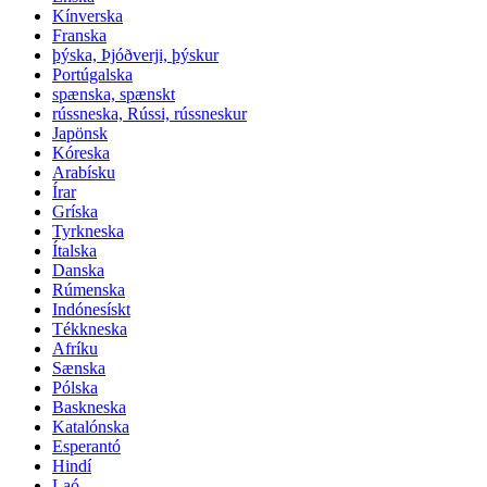
Kínverska
Franska
þýska, Þjóðverji, þýskur
Portúgalska
spænska, spænskt
rússneska, Rússi, rússneskur
Japönsk
Kóreska
Arabísku
Írar
Gríska
Tyrkneska
Ítalska
Danska
Rúmenska
Indónesískt
Tékkneska
Afríku
Sænska
Pólska
Baskneska
Katalónska
Esperantó
Hindí
Laó