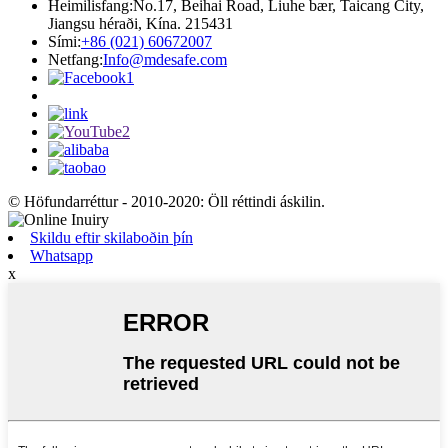
Heimilisfang:
No.17, Beihai Road, Liuhe bær, Taicang City,
Jiangsu héraði, Kína. 215431
Sími:
+86 (021) 60672007
Netfang:
Info@mdesafe.com
© Höfundarréttur - 2010-2020: Öll réttindi áskilin.
Skildu eftir skilaboðin þín
Whatsapp
x