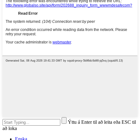
Ýttu á Enter til að leita eða ESC til
að loka
Enska