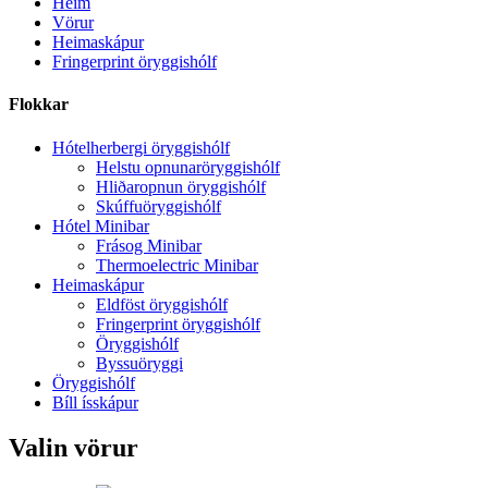
Heim
Vörur
Heimaskápur
Fringerprint öryggishólf
Flokkar
Hótelherbergi öryggishólf
Helstu opnunaröryggishólf
Hliðaropnun öryggishólf
Skúffuöryggishólf
Hótel Minibar
Frásog Minibar
Thermoelectric Minibar
Heimaskápur
Eldföst öryggishólf
Fringerprint öryggishólf
Öryggishólf
Byssuöryggi
Öryggishólf
Bíll ísskápur
Valin vörur