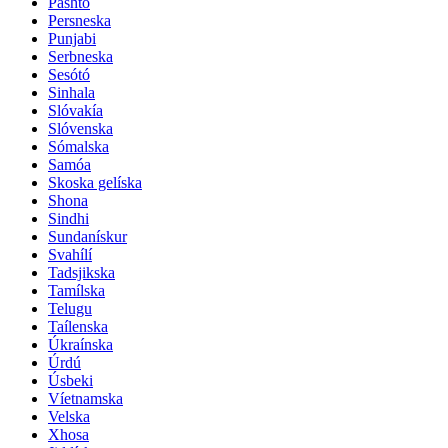
Pashto
Persneska
Punjabi
Serbneska
Sesótó
Sinhala
Slóvakía
Slóvenska
Sómalska
Samóa
Skoska gelíska
Shona
Sindhi
Sundanískur
Svahílí
Tadsjikska
Tamílska
Telugu
Taílenska
Úkraínska
Úrdú
Úsbeki
Víetnamska
Velska
Xhosa