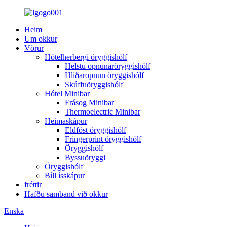
Heim
Um okkur
Vörur
Hótelherbergi öryggishólf
Helstu opnunaröryggishólf
Hliðaropnun öryggishólf
Skúffuöryggishólf
Hótel Minibar
Frásog Minibar
Thermoelectric Minibar
Heimaskápur
Eldföst öryggishólf
Fringerprint öryggishólf
Öryggishólf
Byssuöryggi
Öryggishólf
Bíll ísskápur
fréttir
Hafðu samband við okkur
Enska