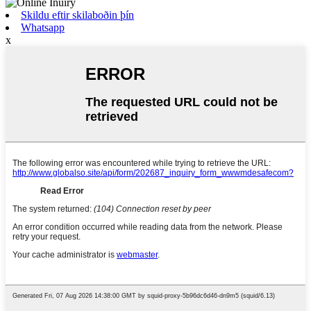
Skildu eftir skilaboðin þín
Whatsapp
x