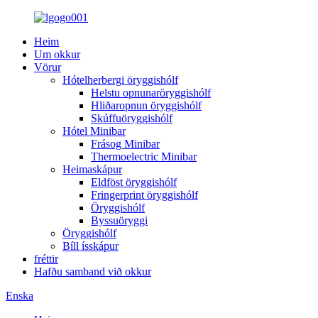
Heim
Um okkur
Vörur
Hótelherbergi öryggishólf
Helstu opnunaröryggishólf
Hliðaropnun öryggishólf
Skúffuöryggishólf
Hótel Minibar
Frásog Minibar
Thermoelectric Minibar
Heimaskápur
Eldföst öryggishólf
Fringerprint öryggishólf
Öryggishólf
Byssuöryggi
Öryggishólf
Bíll ísskápur
fréttir
Hafðu samband við okkur
Enska