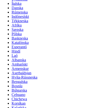
Ítalska
Danska
Rúmenska
Indónesískt
Tékkneska
Afríku
Sænska
Pólska
Baskneska
Katalónska
Esperantó
Hindí
Laó
Albanska
Amharískt
Armenskur
Aserbaídsjan
Hvíta-Rússneska
Bengalska
Bosníu
Búlgarska
Cebuano
Chichewa
Korsíkan
Króatíska