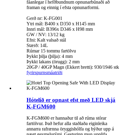
fáanlegar í hefðbundnum opnunarbúnaði að
framan og einnig í efsta opnunarformi.
Gerð nr: K-FG001
Ytri mál: B400 x D350 x H145 mm
Innri mál: B396x D346 x H98 mm
GW / NV: 13/12 kg
Efni: Kalt valsað stál
Stærð: 14L
Rúmar 15 tommu fartölvu
Þykkt þilja (þilja): 4 mm
Þykkt lakans (örugg): 2 mm
20GP / 40GP Magn (Ekkert bretti): 930/1946 stk
fyrirspurn
smáatriði
Hótelið er opnast efst með LED skjá
K-FGM600
K-FGM600 er hannaður til að rúma stórar
fartölvur. Það hefur alla staðlaða eiginleika
annarra rafrænna öryggishólfa og býður upp á
nægt geymslurými. Gesturinn mun upplifa