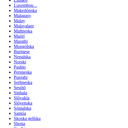
Litháen
Luxembou ..
Makedónska
Malagasy
Malay
Malayalam
Maltneska
Maórí
Marathi
Mongólska
Burmese
Nepalska
Norskt
Pashto
Persneska
Punjabi
Serbneska
Sesótó
Sinhala
Slóvakía
Slóvenska
Sómalska
Samóa
Skoska gelíska
Shona