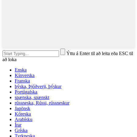
Ýttu á Enter til að leita eða ESC til
að loka
Enska
Kínverska
Franska
þýska, Þjóðverji, þýskur
Portúgalska
spænska, spænskt
rússneska, Rússi, rússneskur
Japönsk
Kóreska
Arabísku
Írar
Gríska
Tyrkneska