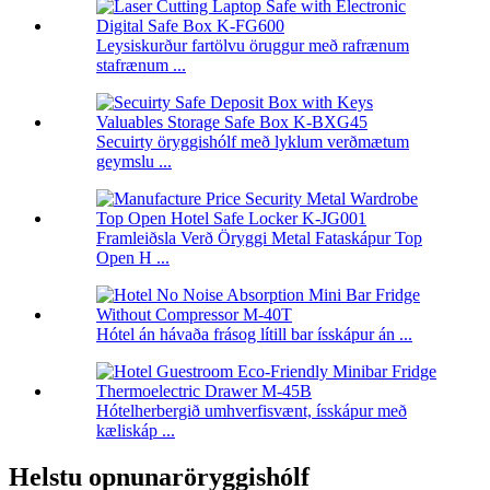
Leysiskurður fartölvu öruggur með rafrænum
stafrænum ...
Secuirty öryggishólf með lyklum verðmætum
geymslu ...
Framleiðsla Verð Öryggi Metal Fataskápur Top
Open H ...
Hótel án hávaða frásog lítill bar ísskápur án ...
Hótelherbergið umhverfisvænt, ísskápur með
kæliskáp ...
Helstu opnunaröryggishólf