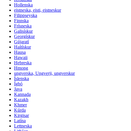
Hollenska
eistneska, eisti, eistneskur
Filippseyska
Finnska
Frísneska
Galisískur
Georgískur
Gújaratí
Haítískur
Hausa
Hawaii
Hebreska
Hmong
ungverska, Ungverji, ungverskur
Íslenska
Ígbó
Java
Kannada
Kazakh
Khmer
Kúrda
Kirgisar
Latína
Lettneska