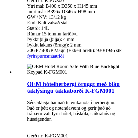
Gerð nr: K-FG800
Ytri mál: B400 x D350 x H145 mm
Innri mál: B396x D346 x H98 mm
GW / NV: 13/12 kg
Efni: Kalt valsað stál
Stærð: 14L
Rúmar 15 tommu fartölvu
Þykkt þilja (þilja): 4 mm
Þykkt lakans (örugg): 2 mm
20GP / 40GP Magn (Ekkert bretti): 930/1946 stk
fyrirspurn
smáatriði
OEM hótelherbergi öruggt með bláu
taklýsingu takkaborði K-FGM001
Sérstaklega hannað til einkanota í herberginu.
Það er þétt og notendavænt og gerir það að
frábæru vali fyrir hótel, háskóla, sjúkrahús og
húseigendur.
Gerð nr: K-FGM001