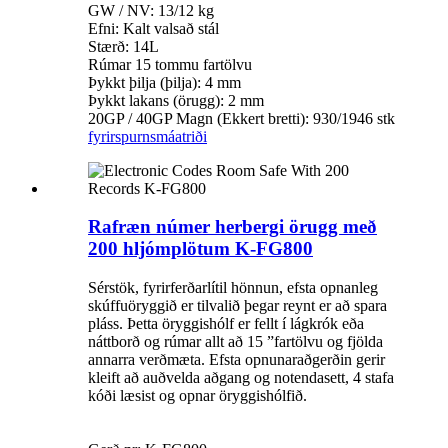
GW / NV: 13/12 kg
Efni: Kalt valsað stál
Stærð: 14L
Rúmar 15 tommu fartölvu
Þykkt þilja (þilja): 4 mm
Þykkt lakans (örugg): 2 mm
20GP / 40GP Magn (Ekkert bretti): 930/1946 stk
fyrirspurn
smáatriði
Rafræn númer herbergi örugg með
200 hljómplötum K-FG800
Sérstök, fyrirferðarlítil hönnun, efsta opnanleg
skúffuöryggið er tilvalið þegar reynt er að spara
pláss. Þetta öryggishólf er fellt í lágkrók eða
náttborð og rúmar allt að 15 ”fartölvu og fjölda
annarra verðmæta. Efsta opnunaraðgerðin gerir
kleift að auðvelda aðgang og notendasett, 4 stafa
kóði læsist og opnar öryggishólfið.