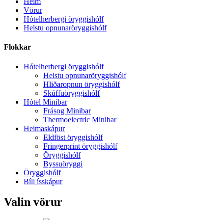
Heim
Vörur
Hótelherbergi öryggishólf
Helstu opnunaröryggishólf
Flokkar
Hótelherbergi öryggishólf
Helstu opnunaröryggishólf
Hliðaropnun öryggishólf
Skúffuöryggishólf
Hótel Minibar
Frásog Minibar
Thermoelectric Minibar
Heimaskápur
Eldföst öryggishólf
Fringerprint öryggishólf
Öryggishólf
Byssuöryggi
Öryggishólf
Bíll ísskápur
Valin vörur