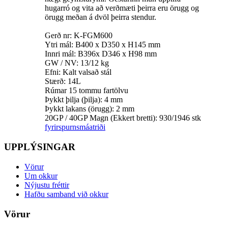
hugarró og vita að verðmæti þeirra eru örugg og
örugg meðan á dvöl þeirra stendur.
Gerð nr: K-FGM600
Ytri mál: B400 x D350 x H145 mm
Innri mál: B396x D346 x H98 mm
GW / NV: 13/12 kg
Efni: Kalt valsað stál
Stærð: 14L
Rúmar 15 tommu fartölvu
Þykkt þilja (þilja): 4 mm
Þykkt lakans (örugg): 2 mm
20GP / 40GP Magn (Ekkert bretti): 930/1946 stk
fyrirspurn
smáatriði
UPPLÝSINGAR
Vörur
Um okkur
Nýjustu fréttir
Hafðu samband við okkur
Vörur