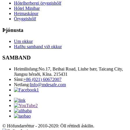
Hótelherbergi öryggishólf
Hótel Minibar
Heimaskápur
Öryggishólf
Þjónusta
Um okkur
Hafðu samband við okkur
SAMBAND
Heimilisfang:
No.17, Beihai Road, Liuhe bær, Taicang City,
Jiangsu héraði, Kína. 215431
Sími:
+86 (021) 60672007
Netfang:
Info@mdesafe.com
© Höfundarréttur - 2010-2020: Öll réttindi áskilin.