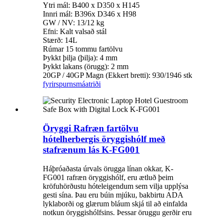
Ytri mál: B400 x D350 x H145
Innri mál: B396x D346 x H98
GW / NV: 13/12 kg
Efni: Kalt valsað stál
Stærð: 14L
Rúmar 15 tommu fartölvu
Þykkt þilja (þilja): 4 mm
Þykkt lakans (örugg): 2 mm
20GP / 40GP Magn (Ekkert bretti): 930/1946 stk
fyrirspurn
smáatriði
Öryggi Rafræn fartölvu
hótelherbergis öryggishólf með
stafrænum lás K-FG001
Háþróaðasta úrvals örugga línan okkar, K-
FG001 rafræn öryggishólf, eru ætluð þeim
kröfuhörðustu hóteleigendum sem vilja upplýsa
gesti sína. Þau eru búin mjúku, bakbirtu ADA
lyklaborði og glærum bláum skjá til að einfalda
notkun öryggishólfsins. Þessar öruggu gerðir eru