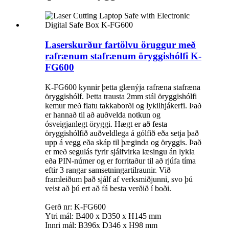
Laserskurður fartölvu öruggur með
rafrænum stafrænum öryggishólfi K-
FG600
K-FG600 kynnir þetta glænýja rafræna stafræna
öryggishólf. Þetta trausta 2mm stál öryggishólfi
kemur með flatu takkaborði og lykilhjákerfi. Það
er hannað til að auðvelda notkun og
ósveigjanlegt öryggi. Hægt er að festa
öryggishólfið auðveldlega á gólfið eða setja það
upp á vegg eða skáp til þæginda og öryggis. Það
er með segulás fyrir sjálfvirka læsingu án lykla
eða PIN-númer og er forritaður til að rjúfa tíma
eftir 3 rangar samsetningartilraunir. Við
framleiðum það sjálf af verksmiðjunni, svo þú
veist að þú ert að fá besta verðið í boði.
Gerð nr: K-FG600
Ytri mál: B400 x D350 x H145 mm
Innri mál: B396x D346 x H98 mm