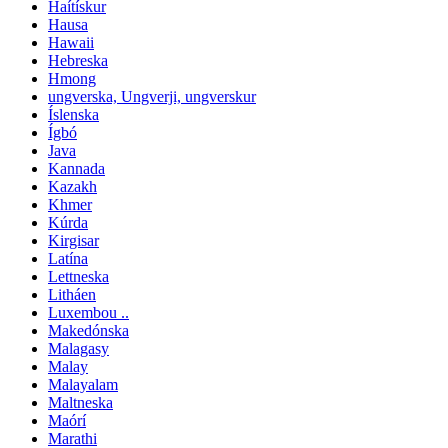
Haítískur
Hausa
Hawaii
Hebreska
Hmong
ungverska, Ungverji, ungverskur
Íslenska
Ígbó
Java
Kannada
Kazakh
Khmer
Kúrda
Kirgisar
Latína
Lettneska
Litháen
Luxembou ..
Makedónska
Malagasy
Malay
Malayalam
Maltneska
Maórí
Marathi