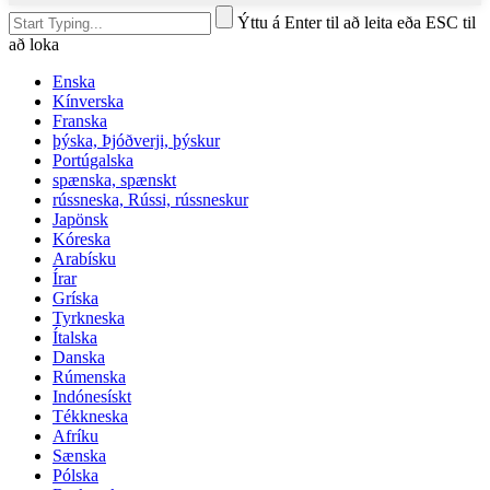
Ýttu á Enter til að leita eða ESC til
að loka
Enska
Kínverska
Franska
þýska, Þjóðverji, þýskur
Portúgalska
spænska, spænskt
rússneska, Rússi, rússneskur
Japönsk
Kóreska
Arabísku
Írar
Gríska
Tyrkneska
Ítalska
Danska
Rúmenska
Indónesískt
Tékkneska
Afríku
Sænska
Pólska