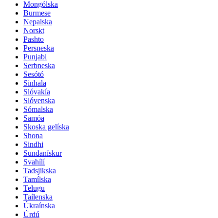
Mongólska
Burmese
Nepalska
Norskt
Pashto
Persneska
Punjabi
Serbneska
Sesótó
Sinhala
Slóvakía
Slóvenska
Sómalska
Samóa
Skoska gelíska
Shona
Sindhi
Sundanískur
Svahílí
Tadsjikska
Tamílska
Telugu
Taílenska
Úkraínska
Úrdú