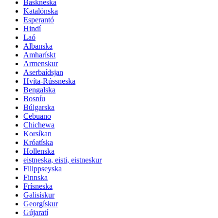
Baskneska
Katalónska
Esperantó
Hindí
Laó
Albanska
Amharískt
Armenskur
Aserbaídsjan
Hvíta-Rússneska
Bengalska
Bosníu
Búlgarska
Cebuano
Chichewa
Korsíkan
Króatíska
Hollenska
eistneska, eisti, eistneskur
Filippseyska
Finnska
Frísneska
Galisískur
Georgískur
Gújaratí