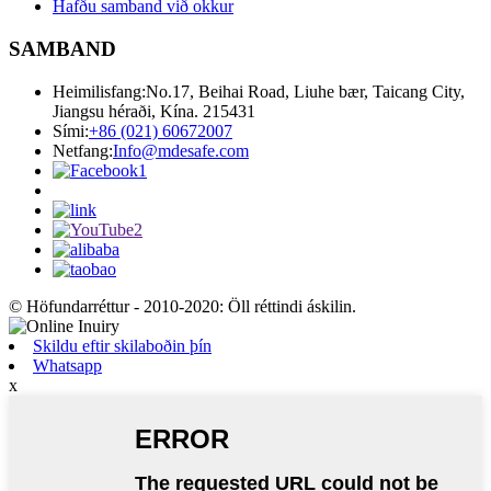
Hafðu samband við okkur
SAMBAND
Heimilisfang:
No.17, Beihai Road, Liuhe bær, Taicang City,
Jiangsu héraði, Kína. 215431
Sími:
+86 (021) 60672007
Netfang:
Info@mdesafe.com
© Höfundarréttur - 2010-2020: Öll réttindi áskilin.
Skildu eftir skilaboðin þín
Whatsapp
x