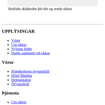
Skrifaðu skilaboðin þín hér og sendu okkur
UPPLÝSINGAR
Vörur
Um okkur
Nýjustu fréttir
Hafðu samband við okkur
Vörur
Hótelherbergi öryggishólf
Hótel Minibar
Heimaskápur
Öryggishólf
Þjónusta
Um okkur