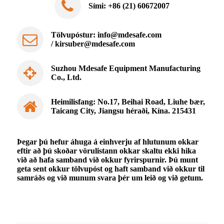
Sími: +86 (21) 60672007
Tölvupóstur:
info@mdesafe.com
/
kirsuber@mdesafe.com
Suzhou Mdesafe Equipment Manufacturing
Co., Ltd.
Heimilisfang: No.17, Beihai Road, Liuhe bær,
Taicang City, Jiangsu héraði, Kína. 215431
Þegar þú hefur áhuga á einhverju af hlutunum okkar
eftir að þú skoðar vörulistann okkar skaltu ekki hika
við að hafa samband við okkur fyrirspurnir. Þú munt
geta sent okkur tölvupóst og haft samband við okkur til
samráðs og við munum svara þér um leið og við getum.