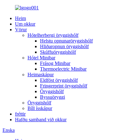
Heim
Um okkur
Vörur
Hótelherbergi öryggishólf
Helstu opnunaröryggishólf
Hliðaropnun öryggishólf
Skúffuöryggishólf
Hótel Minibar
Frásog Minibar
Thermoelectric Minibar
Heimaskápur
Eldföst öryggishólf
Fringerprint öryggishólf
Öryggishólf
Byssuöryggi
Öryggishólf
Bíll ísskápur
fréttir
Hafðu samband við okkur
Enska