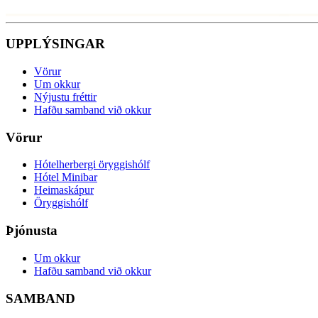
UPPLÝSINGAR
Vörur
Um okkur
Nýjustu fréttir
Hafðu samband við okkur
Vörur
Hótelherbergi öryggishólf
Hótel Minibar
Heimaskápur
Öryggishólf
Þjónusta
Um okkur
Hafðu samband við okkur
SAMBAND