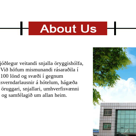
ðlegur veitandi snjalla öryggishólfa,
 Við höfum mismunandi rásaraðila í
 100 lönd og svæði í gegnum
isverndarlausnir á hótelum, hágæða
 öruggari, snjallari, umhverfisvænni
a og samfélagið um allan heim.