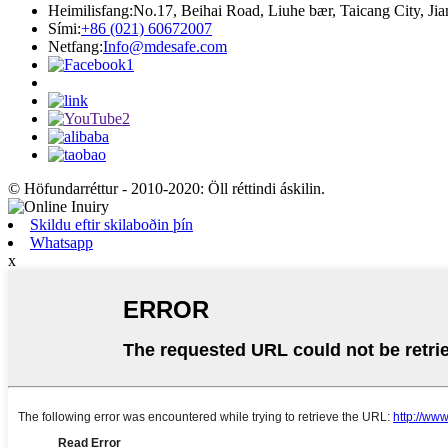
Heimilisfang:
No.17, Beihai Road, Liuhe bær, Taicang City, Ji
Sími:
+86 (021) 60672007
Netfang:
Info@mdesafe.com
© Höfundarréttur - 2010-2020: Öll réttindi áskilin.
Skildu eftir skilaboðin þín
Whatsapp
x