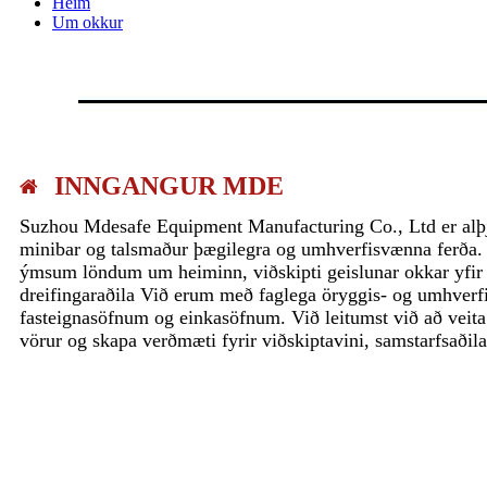
Heim
Um okkur
INNGANGUR MDE
Suzhou Mdesafe Equipment Manufacturing Co., Ltd er alþjó
minibar og talsmaður þægilegra og umhverfisvænna ferða.
ýmsum löndum um heiminn, viðskipti geislunar okkar yfir
dreifingaraðila Við erum með faglega öryggis- og umhverf
fasteignasöfnum og einkasöfnum. Við leitumst við að veita
vörur og skapa verðmæti fyrir viðskiptavini, samstarfsaðil