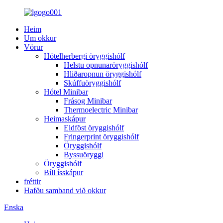
Heim
Um okkur
Vörur
Hótelherbergi öryggishólf
Helstu opnunaröryggishólf
Hliðaropnun öryggishólf
Skúffuöryggishólf
Hótel Minibar
Frásog Minibar
Thermoelectric Minibar
Heimaskápur
Eldföst öryggishólf
Fringerprint öryggishólf
Öryggishólf
Byssuöryggi
Öryggishólf
Bíll ísskápur
fréttir
Hafðu samband við okkur
Enska