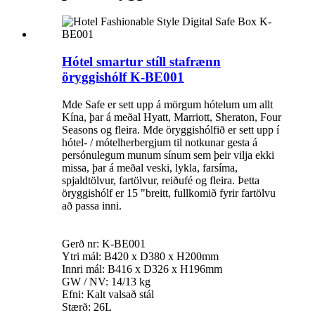
Hótel smartur stíll stafrænn
öryggishólf K-BE001
Mde Safe er sett upp á mörgum hótelum um allt
Kína, þar á meðal Hyatt, Marriott, Sheraton, Four
Seasons og fleira. Mde öryggishólfið er sett upp í
hótel- / mótelherbergjum til notkunar gesta á
persónulegum munum sínum sem þeir vilja ekki
missa, þar á meðal veski, lykla, farsíma,
spjaldtölvur, fartölvur, reiðufé og fleira. Þetta
öryggishólf er 15 "breitt, fullkomið fyrir fartölvu
að passa inni.
Gerð nr: K-BE001
Ytri mál: B420 x D380 x H200mm
Innri mál: B416 x D326 x H196mm
GW / NV: 14/13 kg
Efni: Kalt valsað stál
Stærð: 26L