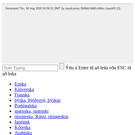
Ýttu á Enter til að leita eða ESC til
að loka
Enska
Kínverska
Franska
þýska, Þjóðverji, þýskur
Portúgalska
spænska, spænskt
rússneska, Rússi, rússneskur
Japönsk
Kóreska
Arabísku