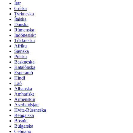
Írar
Gríska
Tyrkneska
Ítalska
Danska
Rúmenska
Indónesískt
Tékkneska
Afríku
Sænska
Pólska
Baskneska
Katalónska
Esperantó
Hindí
Laó
Albanska
Amharískt
Armenskur
Aserbaídsjan
Hvíta-Rússneska
Bengalska
Bosníu
Búlgarska
Cebuano