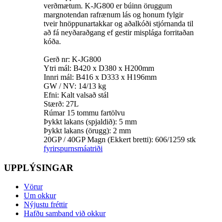
verðmætum. K-JG800 er búinn öruggum
margnotendan rafrænum lás og honum fylgir
tveir hnöppunartakkar og aðalkóði stjórnanda til
að fá neyðaraðgang ef gestir misplága forritaðan
kóða.
Gerð nr: K-JG800
Ytri mál: B420 x D380 x H200mm
Innri mál: B416 x D333 x H196mm
GW / NV: 14/13 kg
Efni: Kalt valsað stál
Stærð: 27L
Rúmar 15 tommu fartölvu
Þykkt lakans (spjaldið): 5 mm
Þykkt lakans (örugg): 2 mm
20GP / 40GP Magn (Ekkert bretti): 606/1259 stk
fyrirspurn
smáatriði
UPPLÝSINGAR
Vörur
Um okkur
Nýjustu fréttir
Hafðu samband við okkur