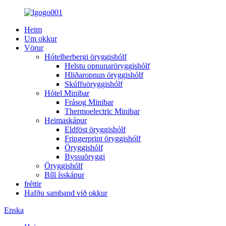
Heim
Um okkur
Vörur
Hótelherbergi öryggishólf
Helstu opnunaröryggishólf
Hliðaropnun öryggishólf
Skúffuöryggishólf
Hótel Minibar
Frásog Minibar
Thermoelectric Minibar
Heimaskápur
Eldföst öryggishólf
Fringerprint öryggishólf
Öryggishólf
Byssuöryggi
Öryggishólf
Bíll ísskápur
fréttir
Hafðu samband við okkur
Enska