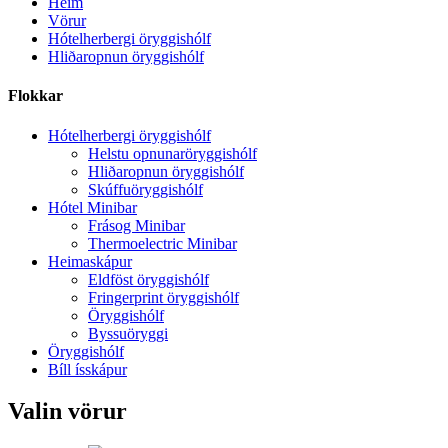
Heim
Vörur
Hótelherbergi öryggishólf
Hliðaropnun öryggishólf
Flokkar
Hótelherbergi öryggishólf
Helstu opnunaröryggishólf
Hliðaropnun öryggishólf
Skúffuöryggishólf
Hótel Minibar
Frásog Minibar
Thermoelectric Minibar
Heimaskápur
Eldföst öryggishólf
Fringerprint öryggishólf
Öryggishólf
Byssuöryggi
Öryggishólf
Bíll ísskápur
Valin vörur