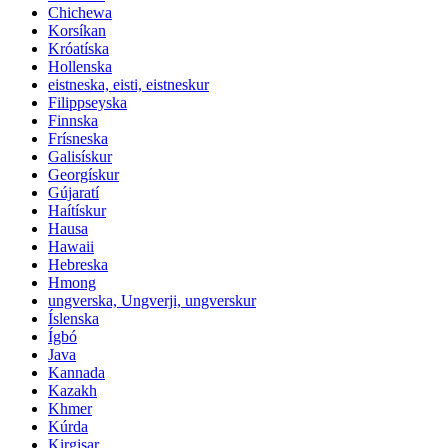
Chichewa
Korsíkan
Króatíska
Hollenska
eistneska, eisti, eistneskur
Filippseyska
Finnska
Frísneska
Galisískur
Georgískur
Gújaratí
Haítískur
Hausa
Hawaii
Hebreska
Hmong
ungverska, Ungverji, ungverskur
Íslenska
Ígbó
Java
Kannada
Kazakh
Khmer
Kúrda
Kirgisar