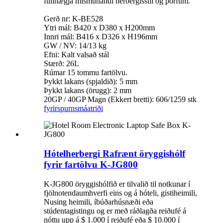
fullnægja mismunandi herbergisstíl og þörfum.
Gerð nr: K-BE528
Ytri mál: B420 x D380 x H200mm
Innri mál: B416 x D326 x H196mm
GW / NV: 14/13 kg
Efni: Kalt valsað stál
Stærð: 26L
Rúmar 15 tommu fartölvu.
Þykkt lakans (spjaldið): 5 mm
Þykkt lakans (örugg): 2 mm
20GP / 40GP Magn (Ekkert bretti): 606/1259 stk
fyrirspurn
smáatriði
Hótelherbergi Rafrænt öryggishólf
fyrir fartölvu K-JG800
K-JG800 öryggishólfið er tilvalið til notkunar í
fjölnotendaumhverfi eins og á hóteli, gistiheimili,
Nusing heimili, íbúðarhúsnæði eða
stúdentagistingu og er með ráðlagða reiðufé á
nóttu upp á $ 1.000 í reiðufé eða $ 10.000 í