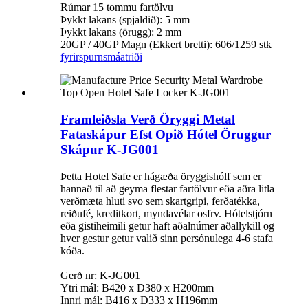
Rúmar 15 tommu fartölvu
Þykkt lakans (spjaldið): 5 mm
Þykkt lakans (örugg): 2 mm
20GP / 40GP Magn (Ekkert bretti): 606/1259 stk
fyrirspurn
smáatriði
Framleiðsla Verð Öryggi Metal
Fataskápur Efst Opið Hótel Öruggur
Skápur K-JG001
Þetta Hotel Safe er hágæða öryggishólf sem er
hannað til að geyma flestar fartölvur eða aðra litla
verðmæta hluti svo sem skartgripi, ferðatékka,
reiðufé, kreditkort, myndavélar osfrv. Hótelstjórn
eða gistiheimili getur haft aðalnúmer aðallykill og
hver gestur getur valið sinn persónulega 4-6 stafa
kóða.
Gerð nr: K-JG001
Ytri mál: B420 x D380 x H200mm
Innri mál: B416 x D333 x H196mm