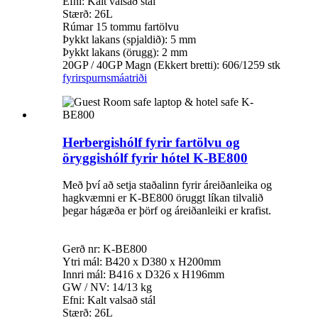
Efni: Kalt valsað stál
Stærð: 26L
Rúmar 15 tommu fartölvu
Þykkt lakans (spjaldið): 5 mm
Þykkt lakans (örugg): 2 mm
20GP / 40GP Magn (Ekkert bretti): 606/1259 stk
fyrirspurn
smáatriði
Herbergishólf fyrir fartölvu og
öryggishólf fyrir hótel K-BE800
Með því að setja staðalinn fyrir áreiðanleika og
hagkvæmni er K-BE800 öruggt líkan tilvalið
þegar hágæða er þörf og áreiðanleiki er krafist.
Gerð nr: K-BE800
Ytri mál: B420 x D380 x H200mm
Innri mál: B416 x D326 x H196mm
GW / NV: 14/13 kg
Efni: Kalt valsað stál
Stærð: 26L