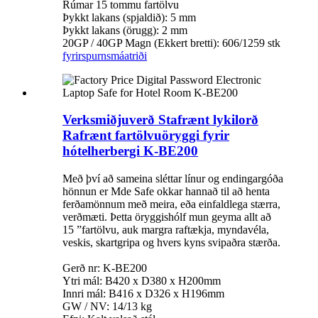
Rúmar 15 tommu fartölvu
Þykkt lakans (spjaldið): 5 mm
Þykkt lakans (örugg): 2 mm
20GP / 40GP Magn (Ekkert bretti): 606/1259 stk
fyrirspurn
smáatriði
Verksmiðjuverð Stafrænt lykilorð
Rafrænt fartölvuöryggi fyrir
hótelherbergi K-BE200
Með því að sameina sléttar línur og endingargóða
hönnun er Mde Safe okkar hannað til að henta
ferðamönnum með meira, eða einfaldlega stærra,
verðmæti. Þetta öryggishólf mun geyma allt að
15 ”fartölvu, auk margra raftækja, myndavéla,
veskis, skartgripa og hvers kyns svipaðra stærða.
Gerð nr: K-BE200
Ytri mál: B420 x D380 x H200mm
Innri mál: B416 x D326 x H196mm
GW / NV: 14/13 kg