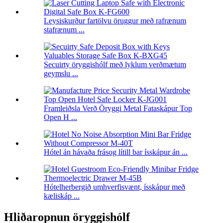
Leysiskurður fartölvu öruggur með rafrænum
stafrænum ...
Secuirty öryggishólf með lyklum verðmætum
geymslu ...
Framleiðsla Verð Öryggi Metal Fataskápur Top
Open H ...
Hótel án hávaða frásog lítill bar ísskápur án ...
Hótelherbergið umhverfisvænt, ísskápur með
kæliskáp ...
Hliðaropnun öryggishólf