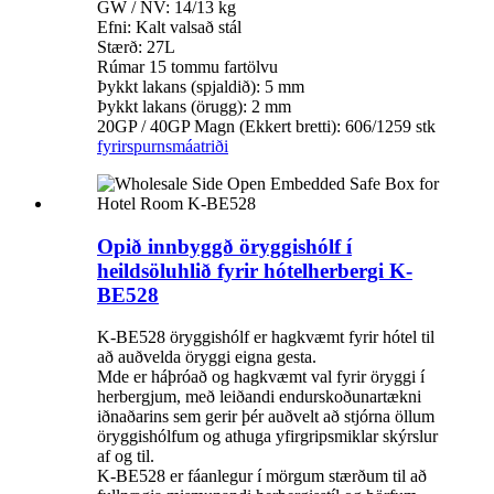
GW / NV: 14/13 kg
Efni: Kalt valsað stál
Stærð: 27L
Rúmar 15 tommu fartölvu
Þykkt lakans (spjaldið): 5 mm
Þykkt lakans (örugg): 2 mm
20GP / 40GP Magn (Ekkert bretti): 606/1259 stk
fyrirspurn
smáatriði
Opið innbyggð öryggishólf í
heildsöluhlið fyrir hótelherbergi K-
BE528
K-BE528 öryggishólf er hagkvæmt fyrir hótel til
að auðvelda öryggi eigna gesta.
Mde er háþróað og hagkvæmt val fyrir öryggi í
herbergjum, með leiðandi endurskoðunartækni
iðnaðarins sem gerir þér auðvelt að stjórna öllum
öryggishólfum og athuga yfirgripsmiklar skýrslur
af og til.
K-BE528 er fáanlegur í mörgum stærðum til að