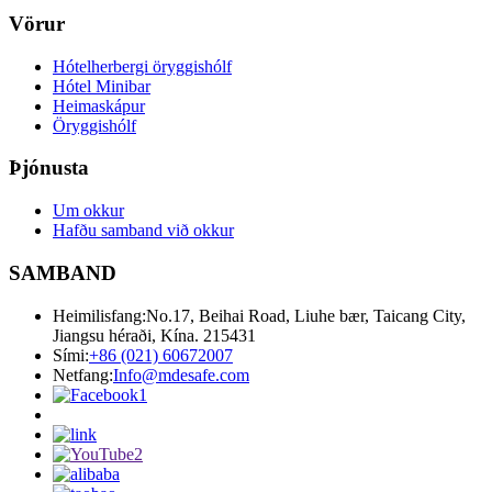
Vörur
Hótelherbergi öryggishólf
Hótel Minibar
Heimaskápur
Öryggishólf
Þjónusta
Um okkur
Hafðu samband við okkur
SAMBAND
Heimilisfang:
No.17, Beihai Road, Liuhe bær, Taicang City,
Jiangsu héraði, Kína. 215431
Sími:
+86 (021) 60672007
Netfang:
Info@mdesafe.com