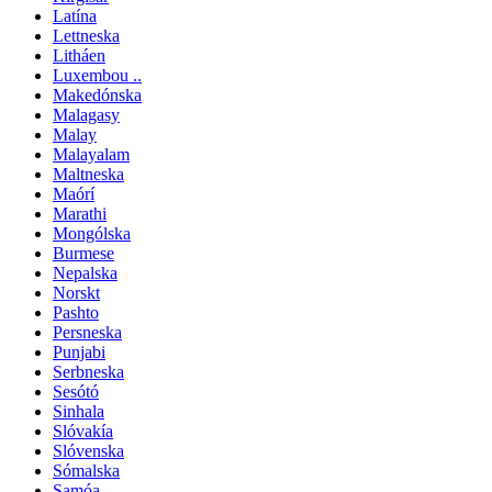
Latína
Lettneska
Litháen
Luxembou ..
Makedónska
Malagasy
Malay
Malayalam
Maltneska
Maórí
Marathi
Mongólska
Burmese
Nepalska
Norskt
Pashto
Persneska
Punjabi
Serbneska
Sesótó
Sinhala
Slóvakía
Slóvenska
Sómalska
Samóa