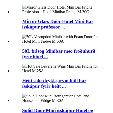
Mirror Glass Door Hotel Mini Bar
ísskápur prófessor ...
50L frásog Minibar með froðuhurð
fyrir hótel ...
Heitt sölu drykkjarvín lítill bar
ísskápur fyrir heitt ...
Solid Door Mini ísskápur Hotel og