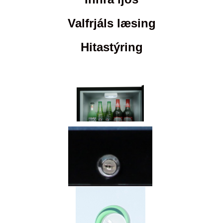
Valfrjáls læsing
Hitastýring