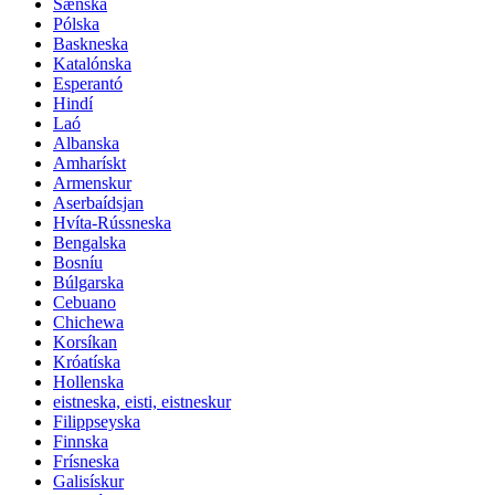
Sænska
Pólska
Baskneska
Katalónska
Esperantó
Hindí
Laó
Albanska
Amharískt
Armenskur
Aserbaídsjan
Hvíta-Rússneska
Bengalska
Bosníu
Búlgarska
Cebuano
Chichewa
Korsíkan
Króatíska
Hollenska
eistneska, eisti, eistneskur
Filippseyska
Finnska
Frísneska
Galisískur