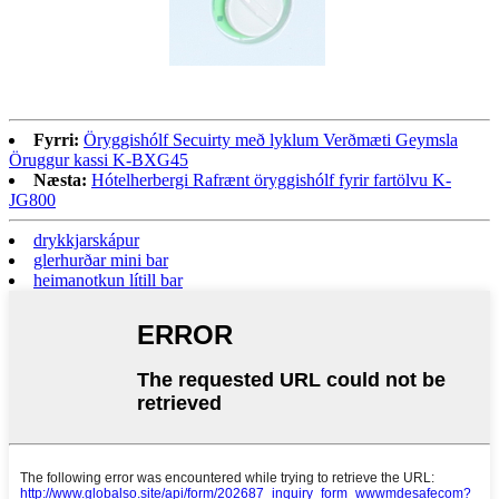
Fyrri:
Öryggishólf Secuirty með lyklum Verðmæti Geymsla
Öruggur kassi K-BXG45
Næsta:
Hótelherbergi Rafrænt öryggishólf fyrir fartölvu K-
JG800
drykkjarskápur
glerhurðar mini bar
heimanotkun lítill bar