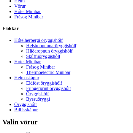
Heim
Vörur
Hótel Minibar
Frásog Minibar
Flokkar
Hótelherbergi öryggishólf
Helstu opnunaröryggishólf
Hliðaropnun öryggishólf
Skúffuöryggishólf
Hótel Minibar
Frásog Minibar
Thermoelectric Minibar
Heimaskápur
Eldföst öryggishólf
Fringerprint öryggishólf
Öryggishólf
Byssuöryggi
Öryggishólf
Bíll ísskápur
Valin vörur