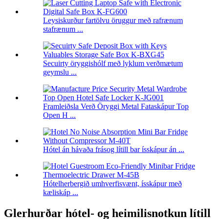
Leysiskurður fartölvu öruggur með rafrænum
stafrænum ...
Secuirty öryggishólf með lyklum verðmætum
geymslu ...
Framleiðsla Verð Öryggi Metal Fataskápur Top
Open H ...
Hótel án hávaða frásog lítill bar ísskápur án ...
Hótelherbergið umhverfisvænt, ísskápur með
kæliskáp ...
Glerhurðar hótel- og heimilisnotkun lítill