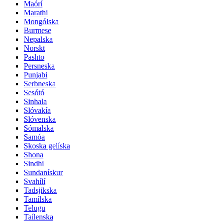
Maórí
Marathi
Mongólska
Burmese
Nepalska
Norskt
Pashto
Persneska
Punjabi
Serbneska
Sesótó
Sinhala
Slóvakía
Slóvenska
Sómalska
Samóa
Skoska gelíska
Shona
Sindhi
Sundanískur
Svahílí
Tadsjikska
Tamílska
Telugu
Taílenska