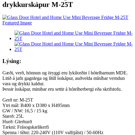
drykkurskápur M-25T
Lýsing:
Gæði, verð, hönnun og öryggi eru lykilorðin í hótelbarnum MDE.
Litið á jafn gagnlega og lítill ísskápur, auðvelda míníbar verndun
vara og drykki kaldur.
Þessir ísskápar, minibar eru settir á hótelherbergi eða skrifstofu.
Gerð nr: M-25T
Ytri mál: B400 x D380 x H495mm
GW / NW: 16,5 / 15 kg
Stærð: 25L
Hurð: Glerhurð
Tækni: Frásogskælikerfi
Spenna / tíðni: 220-240V (110V valfrjálst) / 50-60Hz