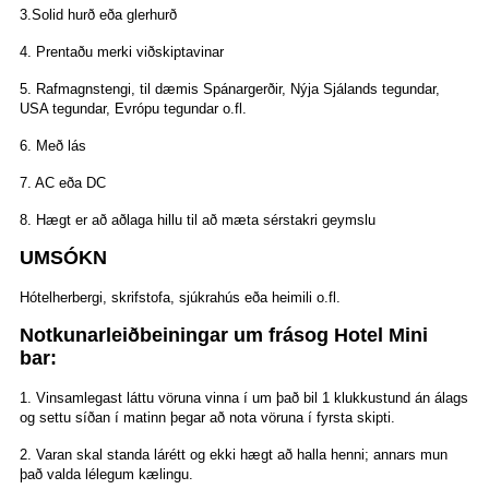
3.Solid hurð eða glerhurð
4. Prentaðu merki viðskiptavinar
5. Rafmagnstengi, til dæmis Spánargerðir, Nýja Sjálands tegundar,
USA tegundar, Evrópu tegundar o.fl.
6. Með lás
7. AC eða DC
8. Hægt er að aðlaga hillu til að mæta sérstakri geymslu
UMSÓKN
Hótelherbergi, skrifstofa, sjúkrahús eða heimili o.fl.
Notkunarleiðbeiningar um frásog Hotel Mini
bar:
1. Vinsamlegast láttu vöruna vinna í um það bil 1 klukkustund án álags
og settu síðan í matinn þegar
að nota vöruna í fyrsta skipti.
2. Varan skal standa lárétt og ekki hægt að halla henni; annars mun
það valda lélegum
kælingu.