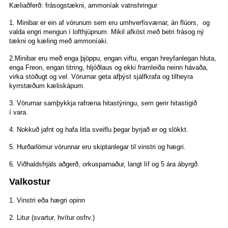
Kæliaðferð: frásogstækni, ammoníak vatnshringur
1. Minibar er ein af vörunum sem eru umhverfisvænar, án flúors,
og
valda engri mengun í lofthjúpnum. Mikil afköst með betri frásog
ný
tækni og kæling með ammoníaki.
2.Minibar eru með enga þjöppu, engan viftu, engan hreyfanlegan hluta,
enga Freon, engan titring, hljóðlaus
og ekki framleiða neinn hávaða,
virka stöðugt og vel. Vörurnar geta afþýst
sjálfkrafa og tilheyra
kyrrstæðum kæliskápum.
3. Vörurnar samþykkja rafræna hitastýringu, sem gerir hitastigið
í
vara.
4. Nokkuð jafnt og hafa litla sveiflu þegar byrjað er og slökkt.
5. Hurðarlömur vörunnar eru skiptanlegar til vinstri og hægri.
6. Viðhaldsfrjáls aðgerð, orkusparnaður, langt líf og 5 ára ábyrgð.
Valkostur
1. Vinstri eða hægri opinn
2. Litur (svartur, hvítur osfrv.)