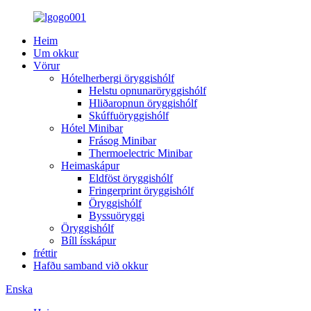
Heim
Um okkur
Vörur
Hótelherbergi öryggishólf
Helstu opnunaröryggishólf
Hliðaropnun öryggishólf
Skúffuöryggishólf
Hótel Minibar
Frásog Minibar
Thermoelectric Minibar
Heimaskápur
Eldföst öryggishólf
Fringerprint öryggishólf
Öryggishólf
Byssuöryggi
Öryggishólf
Bíll ísskápur
fréttir
Hafðu samband við okkur
Enska