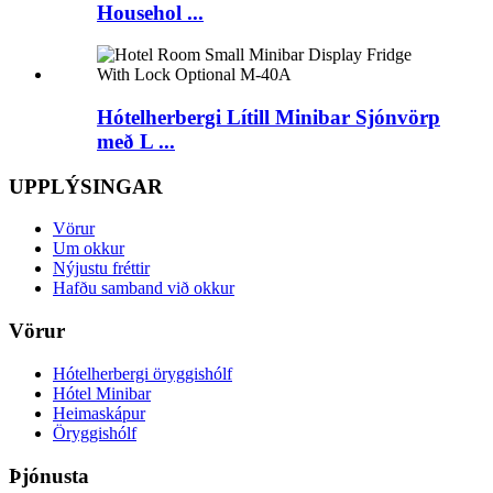
Househol ...
Hótelherbergi Lítill Minibar Sjónvörp
með L ...
UPPLÝSINGAR
Vörur
Um okkur
Nýjustu fréttir
Hafðu samband við okkur
Vörur
Hótelherbergi öryggishólf
Hótel Minibar
Heimaskápur
Öryggishólf
Þjónusta