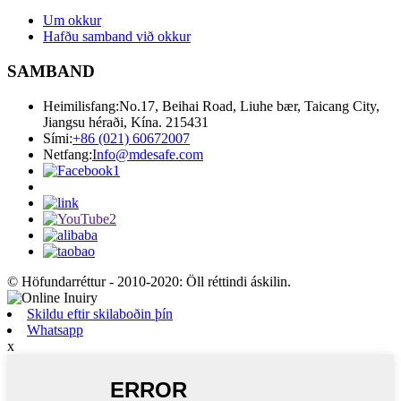
Um okkur
Hafðu samband við okkur
SAMBAND
Heimilisfang:
No.17, Beihai Road, Liuhe bær, Taicang City,
Jiangsu héraði, Kína. 215431
Sími:
+86 (021) 60672007
Netfang:
Info@mdesafe.com
© Höfundarréttur - 2010-2020: Öll réttindi áskilin.
Skildu eftir skilaboðin þín
Whatsapp
x