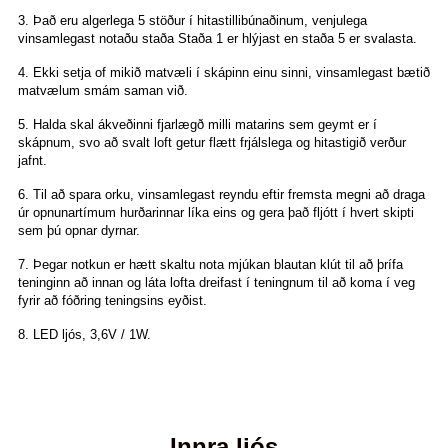
3. Það eru algerlega 5 stöður í hitastillibúnaðinum, venjulega
vinsamlegast notaðu
staða Staða 1 er hlýjast en staða 5 er svalasta.
4. Ekki setja of mikið matvæli í skápinn einu sinni, vinsamlegast bætið
matvælum smám saman við.
5. Halda skal ákveðinni fjarlægð milli matarins sem geymt er í
skápnum, svo að
svalt loft getur flætt frjálslega og hitastigið verður
jafnt.
6. Til að spara orku, vinsamlegast reyndu eftir fremsta megni að draga
úr opnunartímum hurðarinnar líka
eins og gera það fljótt í hvert skipti
sem þú opnar dyrnar.
7. Þegar notkun er hætt skaltu nota mjúkan blautan klút til að þrífa
teninginn að innan og láta lofta
dreifast í teningnum til að koma í veg
fyrir að fóðring teningsins eyðist.
8. LED ljós, 3,6V / 1W.
Innra ljós