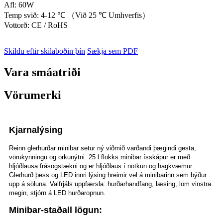
Afl: 60W
Temp svið: 4-12 ℃ （Við 25 ℃ Umhverfis）
Vottorð: CE / RoHS
Skildu eftir skilaboðin þín
Sækja sem PDF
Vara smáatriði
Vörumerki
Kjarnalýsing
Reinn glerhurðar minibar setur ný viðmið varðandi þægindi gesta,
vörukynningu og orkunýtni. 25 l flokks minibar ísskápur er með
hljóðlausa frásogstækni og er hljóðlaus í notkun og hagkvæmur.
Glerhurð þess og LED innri lýsing hreimir vel á minibarinn sem býður
upp á söluna. Valfrjáls uppfærsla: hurðarhandfang, læsing, löm vinstra
megin, stjórn á LED hurðaropnun.
Minibar-staðall lögun: