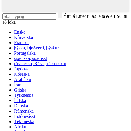
Ýttu á Enter til að leita eða ESC til
að loka
Enska
Kínverska
Franska
þýska, Þjóðverji, þýskur
Portúgalska
spænska, spænskt
rússneska, Rússi, rússneskur
Japönsk
Kóreska
Arabísku
Írar
Gríska
Tyrkneska
Ítalska
Danska
Rúmenska
Indónesískt
Tékkneska
Afríku