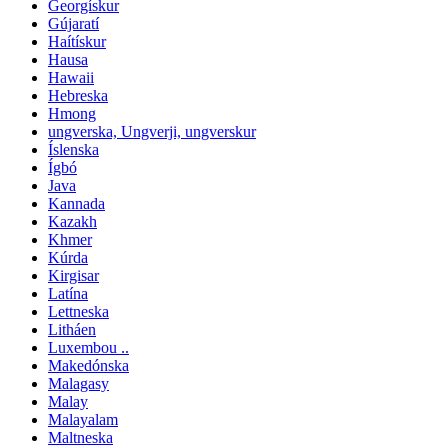
Georgískur
Gújaratí
Haítískur
Hausa
Hawaii
Hebreska
Hmong
ungverska, Ungverji, ungverskur
Íslenska
Ígbó
Java
Kannada
Kazakh
Khmer
Kúrda
Kirgisar
Latína
Lettneska
Litháen
Luxembou ..
Makedónska
Malagasy
Malay
Malayalam
Maltneska